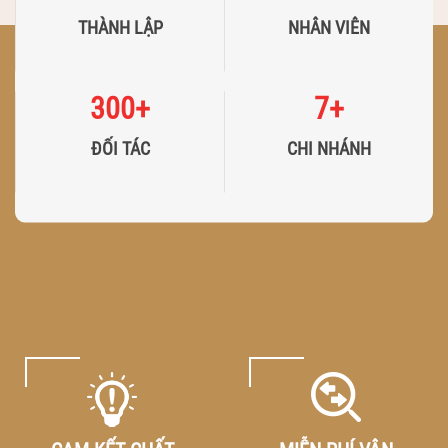
THÀNH LẬP
NHÂN VIÊN
300
+
7
+
ĐỐI TÁC
CHI NHÁNH