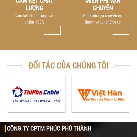
CAM KẾT CHẤT
MIỄN PHÍ VẬN
LƯỢNG
CHUYỂN
Cam kết chất lượng sản
Miễn phí vận chuyển nội
phẩm 100%
thành và tại chành xe
ĐỐI TÁC CỦA CHÚNG TÔI
CÔNG TY CPTM PHÚC PHÚ THÀNH