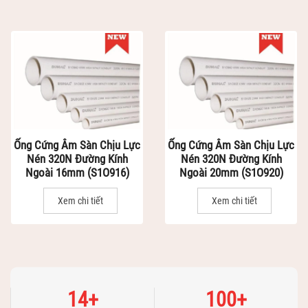
Ống Cứng Âm Sàn Chịu Lực
Ống Cứng Âm Sàn Chịu Lực
Nén 320N Đường Kính
Nén 320N Đường Kính
Ngoài 16mm (S1O916)
Ngoài 20mm (S1O920)
Xem chi tiết
Xem chi tiết
1
2
3
4
5
6
7
8
9
10
14
+
100
+