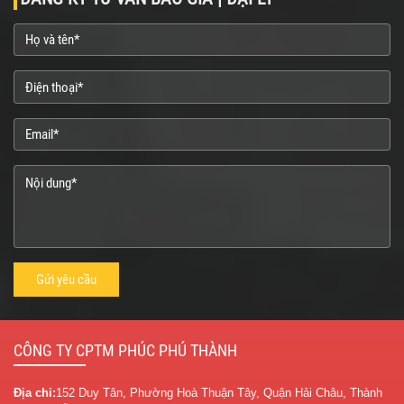
CÔNG TY CPTM PHÚC PHÚ THÀNH
Địa chỉ:
152 Duy Tân, Phường Hoà Thuận Tây, Quận Hải Châu, Thành