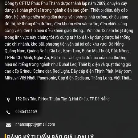
Công ty CPTM Phúc Phú Thành được thành lập năm 2009, chuyên xây
dựng và phân phối sỉ trong ngành điện bao gồm: Thiết bị điện, dây cáp
điện, hệ thống chiếu sáng dân dụng, văn phòng, nhà xưởng, chiếu sáng
đô thị, hệ thống đèn đường, đèn khuôn viên sân vườn, đèn chiếu sáng
công viên, đèn tín hiệu điều khiển giao thông… Với hơn 13 năm hoạt động
trong lĩnh vực này, chúng tôi vô cùng tự hào đã xây dựng được hệ thống
các chi nhánh, kho bãi, phương tiện vận tải tại các khu vực: Đà Nẵng,
Quảng Nam, Quảng Ngãi, Gia Lai, Kom Tum, Buôn Ma Thuột, Đắk Nông,
TP.Hồ Chí Minh, Nghệ An, Hà Tĩnh… và hiện là đối tác của các thương
hiệu nổi tiếng trong ngành như Duhal Led, Thiết bị điện và quạt thông gió
cao cấp Grineu, Schneider, Red Light, Dây cáp điện Thịnh Phát, Máy bơm
Mitsuvn Việt Nhật, Panasonic, Cáp điện Cadisun, Thăng Long, Việt Thái…
152 Duy Tân, P.Hòa Thuận Tây, Q.Hải Châu, TP.Đà Nẵng
0945414659
nhansuppt@gmail.com
ĐĂNG KÝ TƯ VẤN BÁO GIÁ | ĐẠI LÝ