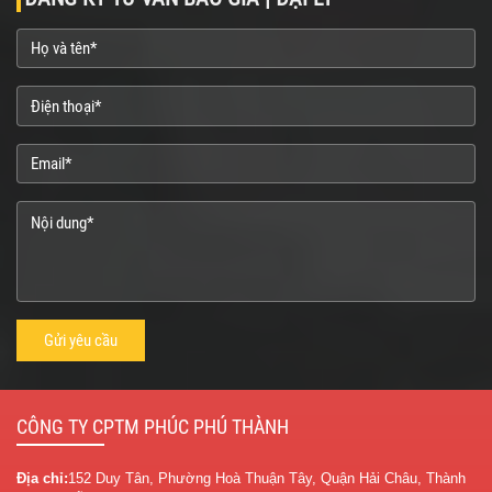
CÔNG TY CPTM PHÚC PHÚ THÀNH
Địa chỉ:
152 Duy Tân, Phường Hoà Thuận Tây, Quận Hải Châu, Thành