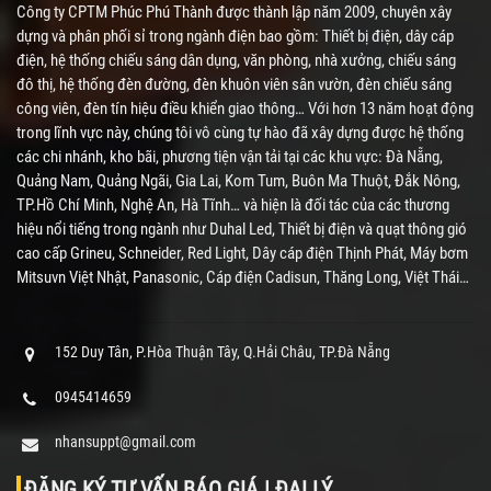
Công ty CPTM Phúc Phú Thành được thành lập năm 2009, chuyên xây
dựng và phân phối sỉ trong ngành điện bao gồm: Thiết bị điện, dây cáp
điện, hệ thống chiếu sáng dân dụng, văn phòng, nhà xưởng, chiếu sáng
đô thị, hệ thống đèn đường, đèn khuôn viên sân vườn, đèn chiếu sáng
công viên, đèn tín hiệu điều khiển giao thông… Với hơn 13 năm hoạt động
trong lĩnh vực này, chúng tôi vô cùng tự hào đã xây dựng được hệ thống
các chi nhánh, kho bãi, phương tiện vận tải tại các khu vực: Đà Nẵng,
Quảng Nam, Quảng Ngãi, Gia Lai, Kom Tum, Buôn Ma Thuột, Đắk Nông,
TP.Hồ Chí Minh, Nghệ An, Hà Tĩnh… và hiện là đối tác của các thương
hiệu nổi tiếng trong ngành như Duhal Led, Thiết bị điện và quạt thông gió
cao cấp Grineu, Schneider, Red Light, Dây cáp điện Thịnh Phát, Máy bơm
Mitsuvn Việt Nhật, Panasonic, Cáp điện Cadisun, Thăng Long, Việt Thái…
152 Duy Tân, P.Hòa Thuận Tây, Q.Hải Châu, TP.Đà Nẵng
0945414659
nhansuppt@gmail.com
ĐĂNG KÝ TƯ VẤN BÁO GIÁ | ĐẠI LÝ