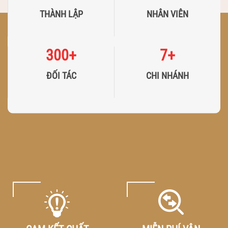
THÀNH LẬP
NHÂN VIÊN
300
+
7
+
ĐỐI TÁC
CHI NHÁNH