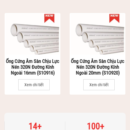
Ống Cứng Âm Sàn Chịu Lực
Ống Cứng Âm Sàn Chịu Lực
Nén 320N Đường Kính
Nén 320N Đường Kính
Ngoài 16mm (S1O916)
Ngoài 20mm (S1O920)
Xem chi tiết
Xem chi tiết
1
2
3
4
5
6
7
8
9
10
14
+
100
+