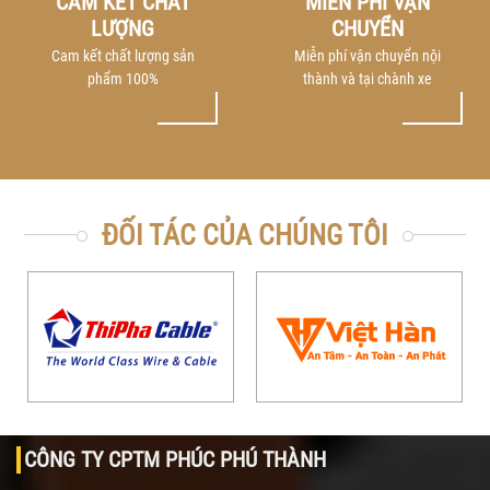
CAM KẾT CHẤT
MIỄN PHÍ VẬN
LƯỢNG
CHUYỂN
Cam kết chất lượng sản
Miễn phí vận chuyển nội
phẩm 100%
thành và tại chành xe
ĐỐI TÁC CỦA CHÚNG TÔI
CÔNG TY CPTM PHÚC PHÚ THÀNH