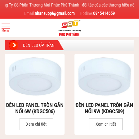
Phần Thương Mại Phúc Phú Thành - đối tác của các thương hiệu nổi tiếng trong ng
Email:
nhansuppt@gmail.com
Hotline:
0945414659
ĐÈN LED ỐP TRẦN
ĐÈN LED PANEL TRÒN GẮN
ĐÈN LED PANEL TRÒN GẮN
NỔI 6W (KDGC506)
NỔI 9W (KDGC509)
Xem chi tiết
Xem chi tiết