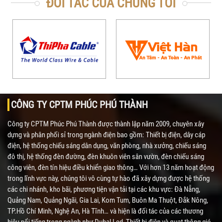
ĐỐI TÁC CỦA CHÚNG TÔI
CÔNG TY CPTM PHÚC PHÚ THÀNH
Công ty CPTM Phúc Phú Thành được thành lập năm 2009, chuyên xây
dựng và phân phối sỉ trong ngành điện bao gồm: Thiết bị điện, dây cáp
điện, hệ thống chiếu sáng dân dụng, văn phòng, nhà xưởng, chiếu sáng
đô thị, hệ thống đèn đường, đèn khuôn viên sân vườn, đèn chiếu sáng
công viên, đèn tín hiệu điều khiển giao thông… Với hơn 13 năm hoạt động
trong lĩnh vực này, chúng tôi vô cùng tự hào đã xây dựng được hệ thống
các chi nhánh, kho bãi, phương tiện vận tải tại các khu vực: Đà Nẵng,
Quảng Nam, Quảng Ngãi, Gia Lai, Kom Tum, Buôn Ma Thuột, Đắk Nông,
TP.Hồ Chí Minh, Nghệ An, Hà Tĩnh… và hiện là đối tác của các thương
hiệu nổi tiếng trong ngành như Duhal Led, Thiết bị điện và quạt thông gió