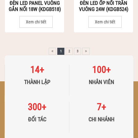
ĐÈN LED PANEL VUÔNG
ĐÈN LED ỐP NỔI TRẦN
GẮN NỔI 18W (KDGB518)
VUÔNG 24W (KDGB524)
Xem chi tiết
Xem chi tiết
1
2
3
14
+
100
+
THÀNH LẬP
NHÂN VIÊN
300
+
7
+
ĐỐI TÁC
CHI NHÁNH