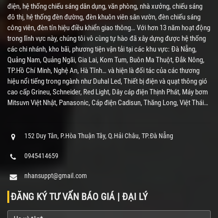
điện, hệ thống chiếu sáng dân dụng, văn phòng, nhà xưởng, chiếu sáng
đô thị, hệ thống đèn đường, đèn khuôn viên sân vườn, đèn chiếu sáng
công viên, đèn tín hiệu điều khiển giao thông… Với hơn 13 năm hoạt động
trong lĩnh vực này, chúng tôi vô cùng tự hào đã xây dựng được hệ thống
các chi nhánh, kho bãi, phương tiện vận tải tại các khu vực: Đà Nẵng,
Quảng Nam, Quảng Ngãi, Gia Lai, Kom Tum, Buôn Ma Thuột, Đắk Nông,
TP.Hồ Chí Minh, Nghệ An, Hà Tĩnh… và hiện là đối tác của các thương
hiệu nổi tiếng trong ngành như Duhal Led, Thiết bị điện và quạt thông gió
cao cấp Grineu, Schneider, Red Light, Dây cáp điện Thịnh Phát, Máy bơm
Mitsuvn Việt Nhật, Panasonic, Cáp điện Cadisun, Thăng Long, Việt Thái…
152 Duy Tân, P.Hòa Thuận Tây, Q.Hải Châu, TP.Đà Nẵng
0945414659
nhansuppt@gmail.com
ĐĂNG KÝ TƯ VẤN BÁO GIÁ | ĐẠI LÝ