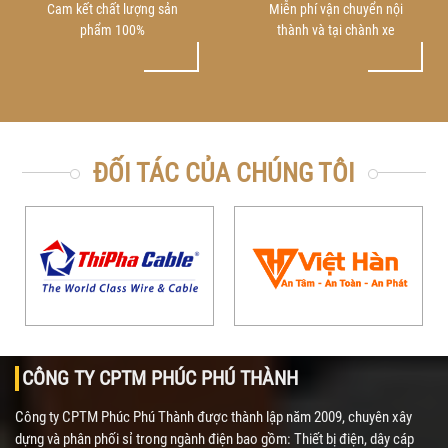
Cam kết chất lượng sản
Miễn phí vận chuyển nội
phẩm 100%
thành và tại chành xe
ĐỐI TÁC CỦA CHÚNG TÔI
CÔNG TY CPTM PHÚC PHÚ THÀNH
Công ty CPTM Phúc Phú Thành được thành lập năm 2009, chuyên xây
dựng và phân phối sỉ trong ngành điện bao gồm: Thiết bị điện, dây cáp