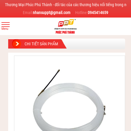
ng Mại Phúc Phú Thành - đối tác của các thương hiệu nổi tiếng trong ngành như 
Email:
nhansuppt@gmail.com
Hotline:
0945414659
CHI TIẾT SẢN PHẨM