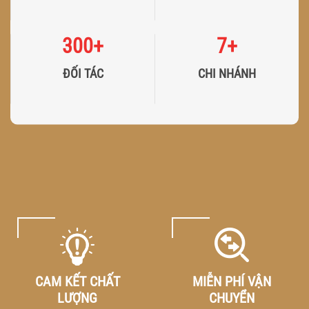
300
+
7
+
ĐỐI TÁC
CHI NHÁNH
CAM KẾT CHẤT
MIỄN PHÍ VẬN
LƯỢNG
CHUYỂN