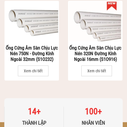
Ống Cứng Âm Sàn Chịu Lực
Ống Cứng Âm Sàn Chịu Lực
Nén 750N - Đường Kính
Nén 320N Đường Kính
Ngoài 32mm (S1O232)
Ngoài 16mm (S1O916)
Xem chi tiết
Xem chi tiết
1
2
3
4
5
6
7
8
9
10
14
+
100
+
THÀNH LẬP
NHÂN VIÊN