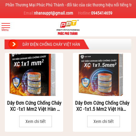
n Thương Mại Phúc Phú Thành - đối tác của các thương hiệu nổi tiếng trong ngành
Email:
nhansuppt@gmail.com
Hotline:
0945414659
DÂY ĐIỆN CHỐNG CHÁY VIỆT HÀN
Dây Đơn Cứng Chống Cháy
Dây Đơn Cứng Chống Cháy
XC -1x1 Mm2 Việt Hàn -
XC -1x1.5 Mm2 Việt Hàn -
Dây Điện Siêu Chống Cháy
Dây Điện Siêu Chống Cháy
Vỏ Nhựa XLPO
Vỏ Nhựa XLPO
Xem chi tiết
Xem chi tiết