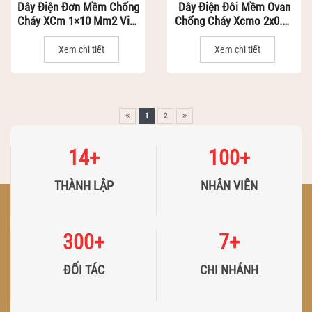
Dây Điện Đơn Mềm Chống
Dây Điện Đôi Mềm Ovan
Cháy XCm 1×10 Mm2 Việt
Chống Cháy Xcmo 2x0.75
Hàn - Dây Điện Siêu Chống
Mm2 Việt Hàn
Cháy Vỏ Nhựa XLPO
Xem chi tiết
Xem chi tiết
1
2
14
+
100
+
THÀNH LẬP
NHÂN VIÊN
300
+
7
+
ĐỐI TÁC
CHI NHÁNH