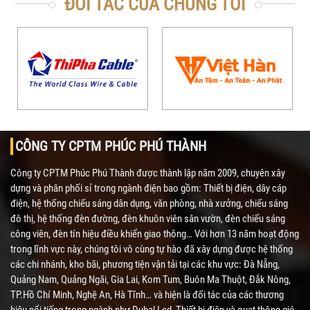
ĐỐI TÁC CỦA CHÚNG TÔI
CÔNG TY CPTM PHÚC PHÚ THÀNH
Công ty CPTM Phúc Phú Thành được thành lập năm 2009, chuyên xây
dựng và phân phối sỉ trong ngành điện bao gồm: Thiết bị điện, dây cáp
điện, hệ thống chiếu sáng dân dụng, văn phòng, nhà xưởng, chiếu sáng
đô thị, hệ thống đèn đường, đèn khuôn viên sân vườn, đèn chiếu sáng
công viên, đèn tín hiệu điều khiển giao thông… Với hơn 13 năm hoạt động
trong lĩnh vực này, chúng tôi vô cùng tự hào đã xây dựng được hệ thống
các chi nhánh, kho bãi, phương tiện vận tải tại các khu vực: Đà Nẵng,
Quảng Nam, Quảng Ngãi, Gia Lai, Kom Tum, Buôn Ma Thuột, Đắk Nông,
TP.Hồ Chí Minh, Nghệ An, Hà Tĩnh… và hiện là đối tác của các thương
hiệu nổi tiếng trong ngành như Duhal Led, Thiết bị điện và quạt thông gió