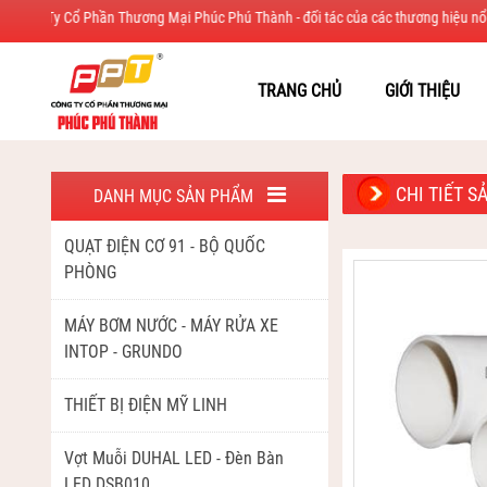
ổ Phần Thương Mại Phúc Phú Thành - đối tác của các thương hiệu nổi tiếng trong 
TRANG CHỦ
GIỚI THIỆU
CHI TIẾT 
DANH MỤC SẢN PHẨM
QUẠT ĐIỆN CƠ 91 - BỘ QUỐC
PHÒNG
MÁY BƠM NƯỚC - MÁY RỬA XE
INTOP - GRUNDO
THIẾT BỊ ĐIỆN MỸ LINH
Vợt Muỗi DUHAL LED - Đèn Bàn
LED DSB010