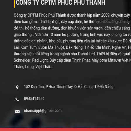
CÔNG TY CPTM PHÚC PHÚ THÀNH
Công ty CPTM Phúc Phú Thành được thành lập năm 2009, chuyên xây d
điện bao gồm: Thiết bị điện, dây cáp điện, hệ thống chiếu sáng dân dụ
đô thị, hệ thống đèn đường, đèn khuôn viên sân vườn, đèn chiếu sáng c
giao thông… Với hơn 13 năm hoạt động trong lĩnh vực này, chúng tôi 
thống các chi nhánh, kho bãi, phương tiện vận tải tại các khu vực: Đà
Lai, Kom Tum, Buôn Ma Thuột, Đắk Nông, TP.Hồ Chí Minh, Nghệ An, Hà 
thương hiệu nổi tiếng trong ngành như Duhal Led, Thiết bị điện và quạt
Schneider, Red Light, Dây cáp điện Thịnh Phát, Máy bơm Mitsuvn Việt 
Thăng Long, Việt Thái…
152 Duy Tân, P.Hòa Thuận Tây, Q.Hải Châu, TP.Đà Nẵng
0945414659
nhansuppt@gmail.com