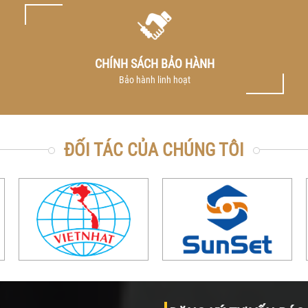
CHÍNH SÁCH BẢO HÀNH
Bảo hành linh hoạt
ĐỐI TÁC CỦA CHÚNG TÔI