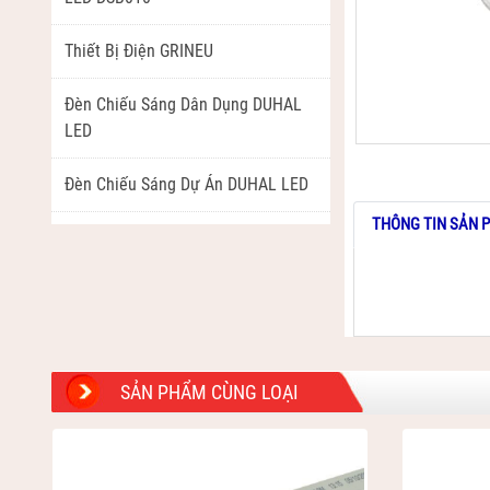
Thiết Bị Điện GRINEU
Đèn Chiếu Sáng Dân Dụng DUHAL
LED
Đèn Chiếu Sáng Dự Án DUHAL LED
THÔNG TIN SẢN 
Ống Luồn Và Phụ Kiện DUHAL LED
Combo Thiết Bị Công Tắc, Ổ Cắm
Lắp Nổi DUHAL
Thiết Bị Đóng Cắt DUHAL
SẢN PHẨM CÙNG LOẠI
Dây Và Cáp Điện: CADIVI, THỊNH
PHÁT, VIỆT THÁI, THĂNG LONG