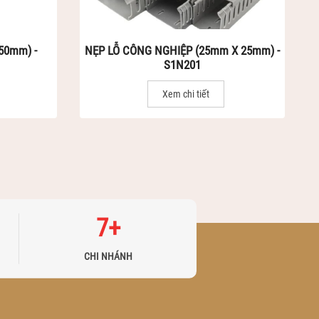
50mm) -
NẸP LỖ CÔNG NGHIỆP (25mm X 25mm) -
S1N201
Xem chi tiết
7
+
CHI NHÁNH