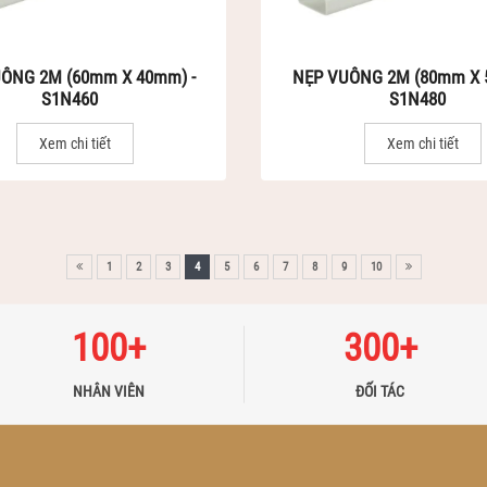
ÔNG 2M (60mm X 40mm) -
NẸP VUÔNG 2M (80mm X 
S1N460
S1N480
Xem chi tiết
Xem chi tiết
1
2
3
4
5
6
7
8
9
10
100
+
300
+
NHÂN VIÊN
ĐỐI TÁC