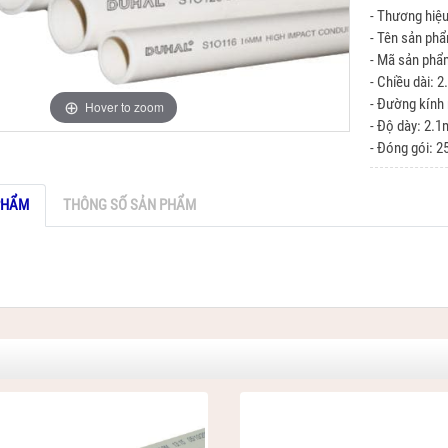
- Thương hiệ
- Tên sản ph
- Mã sản ph
- Chiều dài: 
- Đường kính
Hover to zoom
- Độ dày: 2.
- Đóng gói: 2
PHẨM
THÔNG SỐ SẢN PHẨM