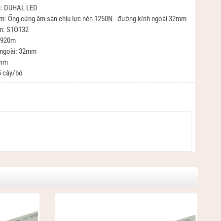
u: DUHAL LED
ẩm: Ống cứng âm sàn chịu lực nén 1250N - đường kính ngoài 32mm
ẩm: S1O132
2.920m
 ngoài: 32mm
1mm
5 cây/bó