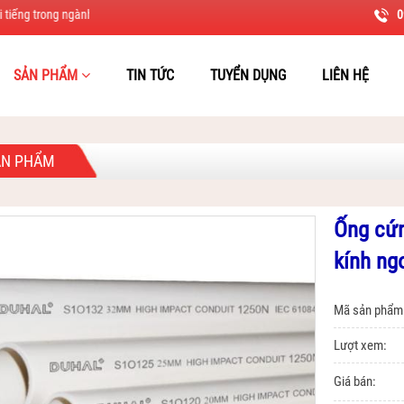
ngành như Duhal Led, Thiết bị điện và quạt thông gió cao cấp Grineu, Schneider,
0
SẢN PHẨM
TIN TỨC
TUYỂN DỤNG
LIÊN HỆ
SẢN PHẨM
Ống cứn
kính n
Mã sản phẩm
Lượt xem:
Giá bán: