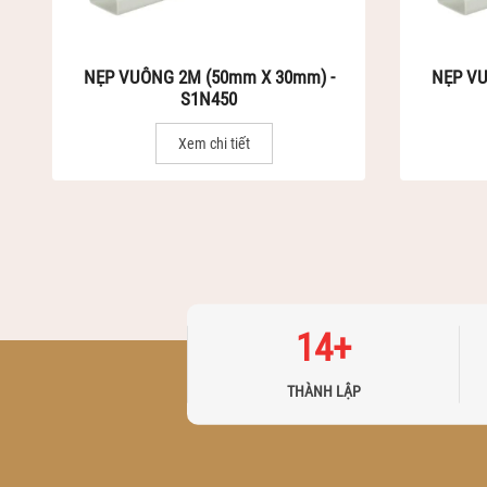
NẸP VUÔNG 2M (50mm X 30mm) -
NẸP VU
S1N450
Xem chi tiết
14
+
THÀNH LẬP