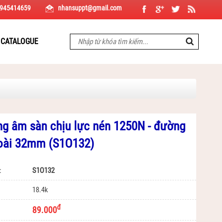
 Red Light, Dây cáp điện Thịnh Phát, Máy bơm Mitsuvn Việt Nhật, Panasonic, Cáp 
945414659
nhansuppt@gmail.com
CATALOGUE
g âm sàn chịu lực nén 1250N - đường
goài 32mm (S1O132)
:
S1O132
18.4k
đ
89.000