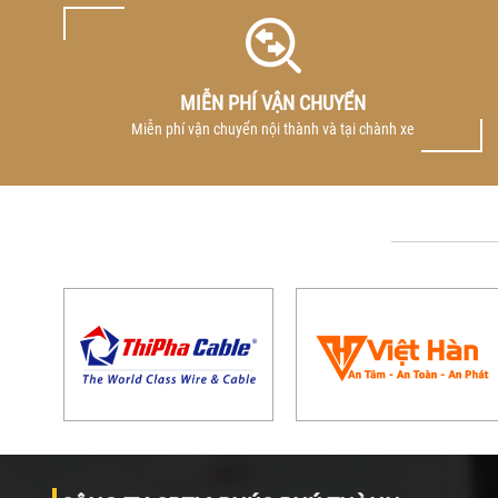
MIỄN PHÍ VẬN CHUYỂN
Miễn phí vận chuyển nội thành và tại chành xe