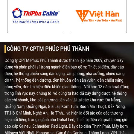
CÔNG TY CPTM PHÚC PHÚ THÀNH
Công ty CPTM Phúc Phú Thành được thành lập năm 2009, chuyên xây
dựng và phân phối sỉ trong ngành điện bao gồm: Thiết bị điện, dây cáp
điện, hệ thống chiếu sáng dân dụng, văn phòng, nhà xưởng, chiếu sáng
đô thị, hệ thống đèn đường, đèn khuôn viên sân vườn, đèn chiếu sáng
công viên, đèn tín hiệu điều khiển giao thông… Với hơn 13 năm hoạt động
trong lĩnh vực này, chúng tôi vô cùng tự hào đã xây dựng được hệ thống
các chi nhánh, kho bãi, phương tiện vận tải tại các khu vực: Đà Nẵng,
Quảng Nam, Quảng Ngãi, Gia Lai, Kom Tum, Buôn Ma Thuột, Đắk Nông,
TP.Hồ Chí Minh, Nghệ An, Hà Tĩnh… và hiện là đối tác của các thương
hiệu nổi tiếng trong ngành như Duhal Led, Thiết bị điện và quạt thông gió
cao cấp Grineu, Schneider, Red Light, Dây cáp điện Thịnh Phát, Máy bơm
Mitsuvn Việt Nhật, Panasonic, Cáp điện Cadisun, Thăng Long, Việt Thái…