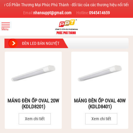
 Thương Mại Phúc Phú Thành - đối tác của các thương hiệu nổi tiếng trong ngành 
Email:
nhansuppt@gmail.com
Hotline:
0945414659
ĐÈN LED BÁN NGUYỆT
MÁNG ĐÈN ỐP OVAL 20W
MÁNG ĐÈN ỐP OVAL 40W
(KDLD8201)
(KDLD8401)
Xem chi tiết
Xem chi tiết